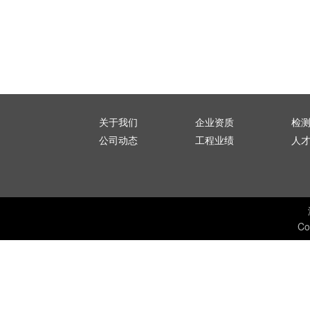
关于我们
企业资质
检
公司动态
工程业绩
人
Co